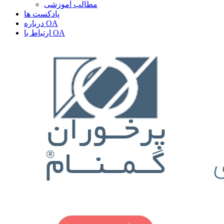
مطالب آموزشی
پادکست ها
درباره OA
ارتباط با OA