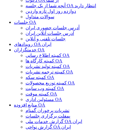
دعوت OA از شما
آنچه شما از یک جلسه OA انتظار دارید
دوازده روز اول تازه واردین
سوالات متداول
جلسات OA
آدرس جلسات حضوری ایران
آدرس جلسات آنلاین ایران
جلسات تلفنی و آنلاین
رویدادهای OA ایران
خدمتگزاران OA
کمیته اطلاع رسانی OA
کمیته کارگاه ها OA
کمیته تولید نشریات OA
کمیته ترجمه نشریات OA
کمیته سکه OA
کمیته توزیع محصولات OA
کمیته وب سایت OA
کمیته موقت OA
مسئولین اداری OA
منابع افزوده OA
نشریات پرخوران گمنام
پمفلت برگزاری جلسات
گزارش خدمات ملی OA ایران
گزارش نواحی OA ایران