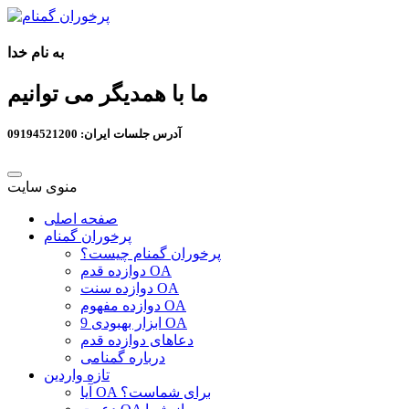
به نام خدا
ما با همدیگر می توانیم
آدرس جلسات ایران: 09194521200
منوی سایت
صفحه اصلی
پرخوران گمنام
پرخوران گمنام چیست؟
دوازده قدم OA
دوازده سنت OA
دوازده مفهوم OA
9 ابزار بهبودی OA
دعاهای دوازده قدم
درباره گمنامی
تازه واردین
آیا OA برای شماست؟