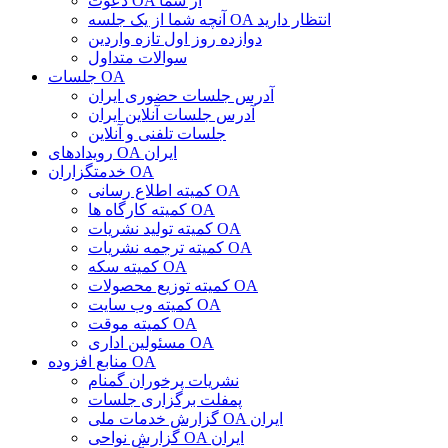
دعوت OA از شما
آنچه شما از یک جلسه OA انتظار دارید
دوازده روز اول تازه واردین
سوالات متداول
جلسات OA
آدرس جلسات حضوری ایران
آدرس جلسات آنلاین ایران
جلسات تلفنی و آنلاین
رویدادهای OA ایران
خدمتگزاران OA
کمیته اطلاع رسانی OA
کمیته کارگاه ها OA
کمیته تولید نشریات OA
کمیته ترجمه نشریات OA
کمیته سکه OA
کمیته توزیع محصولات OA
کمیته وب سایت OA
کمیته موقت OA
مسئولین اداری OA
منابع افزوده OA
نشریات پرخوران گمنام
پمفلت برگزاری جلسات
گزارش خدمات ملی OA ایران
گزارش نواحی OA ایران