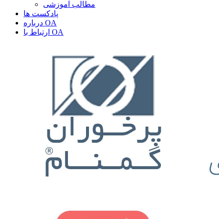
مطالب آموزشی
پادکست ها
درباره OA
ارتباط با OA