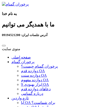
به نام خدا
ما با همدیگر می توانیم
آدرس جلسات ایران: 09194521200
منوی سایت
صفحه اصلی
پرخوران گمنام
پرخوران گمنام چیست؟
دوازده قدم OA
دوازده سنت OA
دوازده مفهوم OA
9 ابزار بهبودی OA
دعاهای دوازده قدم
درباره گمنامی
تازه واردین
آیا OA برای شماست؟