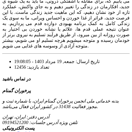
می یابیم که، برای مقابله با آشفتگی درونی، ما باید به یک شیوه ی
جدید، افکارمان در زندگی را تغییر دهیم و به جای واکنش، عملکرد
تازه از خود نشان دهیم، که این ماهیت جدید زندگی ماست. با این
فرصت جدید، فراتر از غذا خوردن و احساس ویرانی، ما به سوی یک
زندگی کامل به کمک برنامه بهبودی دوازده قدم می پردازیم. به
عنوان نتیجه عملی قدم ها، علائم یا نشانه خوردن بی اختیار به
صورت روزانه از بین میرود، از طریق فرآیند تسلیم به نیروی برتر از
خودمان رسیده و متوجه میشویم هرچه تسلیم او می شویم، بیشتر
متوجه آزادی از وسوسه های غذایی می شویم.
تاریخ ارسال: جمعه, 19 مرداد 1403 - 19:08:05
تعداد بازدید: 12456
در تماس باشید
پرخوران گمنام
بدنه خدماتی ملی انجمن پرخوران گمنام ایران، با شماره ثبت و
مجوز فعالیت 31438 در کشور ایران فعال می‌باشد.
آدرس دفتر: ایران، تهران
تلفن ویژه آدرس جلسات:
09194521200
پست الکترونیکی