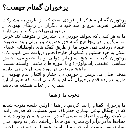
پرخوران گمنام چیست؟
پرخوران گمنام متشکل از افرادی است که، از طریق به مشارکت
گذاشتن: تجربه، نیرو و امید خود با دیگران در راستای بهبودی از
پرخوری بی اختیار گام بر می دارند.
ما به هر کسی که بخواهد خوردن بی اختیارش را متوقف کند خوش
آمد میگوییم. در اینجا هیچ گونه حق عضویت و یا پولی بابت عضویت
اعضاء دریافت نمی شود. ما از طریق کمک های داوطلبانه اعضای
OA، متکی به خود هستیم و کمکی از خارج انجمن دریافت نمی کنیم.
پرخوران گمنام به هیچ سازمان دولتی و یا خصوصی، جنبش
سیاسی، عقیدتی (ایدئولوژی) و یا آموزه های مذهبی وابسته نیست.
ما هیچ موضعی در مورد مسائل خارجی نداریم.
هدف اصلی ما، پرهیز از خوردن بی اختیار و انتقال پیام بهبودی از
طریق دوازده قدم پرخوران گمنام به کسانی است که هنوز از این
بیماری در عذاب هستند، می باشد.
دعوت ما از شما
ما پرخوران گمنام را پیدا کردیم. در همان اولین جلسه متوجه شدیم
که در چنگال نوعی بیماری خطرناک اسیر هستیم، که قدرت اراده،
سلامت روانی و اعتماد به نفسی که در بعضی هایمان وجود داشته،
محافظ ما در برابر این بیماری نبوده. ما دریافتیم دلایل به وجود آمدن
بیماری مهم نیست. آن چه مسلم است هنوز از پرخوری بی اختیار