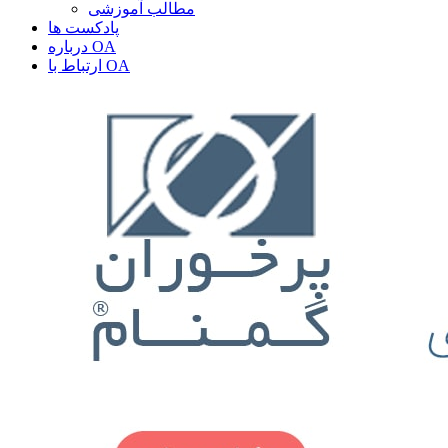
مطالب آموزشی
پادکست ها
درباره OA
ارتباط با OA