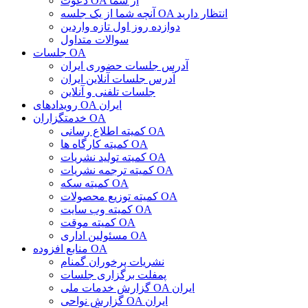
دعوت OA از شما
آنچه شما از یک جلسه OA انتظار دارید
دوازده روز اول تازه واردین
سوالات متداول
جلسات OA
آدرس جلسات حضوری ایران
آدرس جلسات آنلاین ایران
جلسات تلفنی و آنلاین
رویدادهای OA ایران
خدمتگزاران OA
کمیته اطلاع رسانی OA
کمیته کارگاه ها OA
کمیته تولید نشریات OA
کمیته ترجمه نشریات OA
کمیته سکه OA
کمیته توزیع محصولات OA
کمیته وب سایت OA
کمیته موقت OA
مسئولین اداری OA
منابع افزوده OA
نشریات پرخوران گمنام
پمفلت برگزاری جلسات
گزارش خدمات ملی OA ایران
گزارش نواحی OA ایران