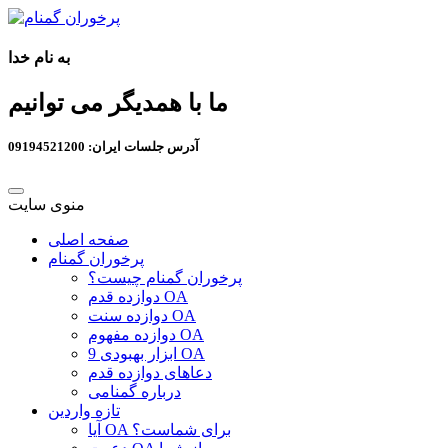
به نام خدا
ما با همدیگر می توانیم
آدرس جلسات ایران: 09194521200
منوی سایت
صفحه اصلی
پرخوران گمنام
پرخوران گمنام چیست؟
دوازده قدم OA
دوازده سنت OA
دوازده مفهوم OA
9 ابزار بهبودی OA
دعاهای دوازده قدم
درباره گمنامی
تازه واردین
آیا OA برای شماست؟