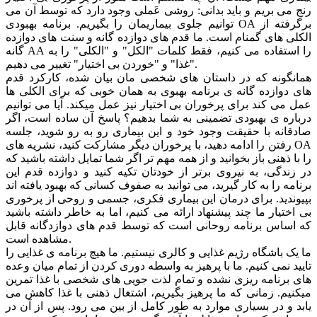
رنج می بریم و باید بدانی: روشی عَملی وجود دارد که توسط آن می
توانیم جلوی بیماریمان را بگیریم. برنامه بهبودی OA برگرفته از
الکلی های گمنام است. ما قدم های دوازده گانه و سنت های دوازده
گانه AA را استفاده می کنیم، فقط کلمات "الکل" و "الکلی" را به
"غذا" و "خوردن بی اختیار" تغییر می دهیم.
همانگونه که در داستان های شخصی مان بیان شده، کارکرد قدم
های دوازده گانه ی برنامه بهبوی به همان خوبی که برای الکلی ها
عمل می کند برای پرخوران بی اختیار نیز عمل میکند. آیا می توانیم
درباره ی بهبودی تضمینی به شما بدهیم؟ پاسخ آن ساده است، اگر
صادقانه با حقیقت وجود خود و این بیماری رو به رو شوید، جلسه
رفتن را ادامه دهید، با پرخوران دیگر مشارکت کنید، نشریه های OA
را با ذهنی باز بخوانید و از همه مهم تر اگر شما تمایل داشته باشید که
در زندگی، به نیروی برتر از خودتان تکیه کنید و دوازده قدم این
برنامه را به کار گیرید، می توانید به صفوف کسانی که بهبود یافته اند
بپیوندید. برای درمان این بیماری فکری، جسمی و روحی از پرخوری
بی اختیار ما چند پیشنهاد ارائه می کنیم، اما به خاطر داشته باشید
که اساس برنامه روحانی است که توسط قدم های دوازدگانه قابل
مشاهده است.
ما یک باشگاه رژیم غذایی و کالری نیستیم. ما هیچ برنامه ی غذایی را
تایید نمی کنیم. ما با پرهیز به واسطه دوری کردن از تمام میان وعده
های برنامه ریزی نشده و تمام لذت جویی های شخصی با غذا تمرین
میکنیم. زمانی که ما پرهیز بگیریم، اشتغال ذهنی با غذا کاهش می
یابد و در بسیاری موارد به طور کامل از بین می رود. پس از آن در