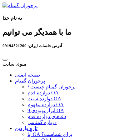
به نام خدا
ما با همدیگر می توانیم
آدرس جلسات ایران: 09194521200
منوی سایت
صفحه اصلی
پرخوران گمنام
پرخوران گمنام چیست؟
دوازده قدم OA
دوازده سنت OA
دوازده مفهوم OA
9 ابزار بهبودی OA
دعاهای دوازده قدم
درباره گمنامی
تازه واردین
آیا OA برای شماست؟