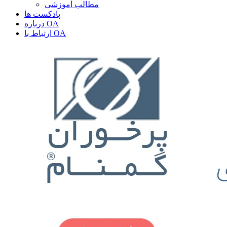
مطالب آموزشی
پادکست ها
درباره OA
ارتباط با OA