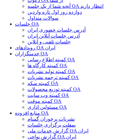
دعوت OA از شما
آنچه شما از یک جلسه OA انتظار دارید
دوازده روز اول تازه واردین
سوالات متداول
جلسات OA
آدرس جلسات حضوری ایران
آدرس جلسات آنلاین ایران
جلسات تلفنی و آنلاین
رویدادهای OA ایران
خدمتگزاران OA
کمیته اطلاع رسانی OA
کمیته کارگاه ها OA
کمیته تولید نشریات OA
کمیته ترجمه نشریات OA
کمیته سکه OA
کمیته توزیع محصولات OA
کمیته وب سایت OA
کمیته موقت OA
مسئولین اداری OA
منابع افزوده OA
نشریات پرخوران گمنام
پمفلت برگزاری جلسات
گزارش خدمات ملی OA ایران
گزارش نواحی OA ایران