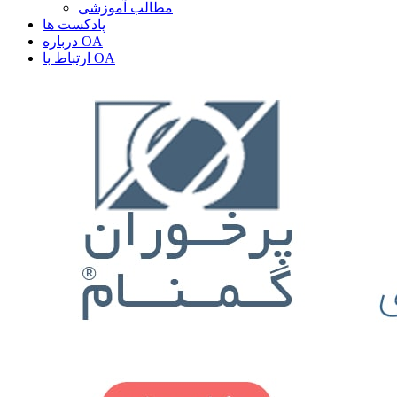
مطالب آموزشی
پادکست ها
درباره OA
ارتباط با OA