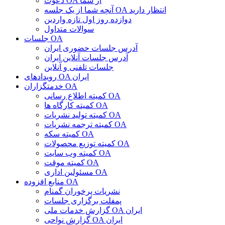
دعوت OA از شما
آنچه شما از یک جلسه OA انتظار دارید
دوازده روز اول تازه واردین
سوالات متداول
جلسات OA
آدرس جلسات حضوری ایران
آدرس جلسات آنلاین ایران
جلسات تلفنی و آنلاین
رویدادهای OA ایران
خدمتگزاران OA
کمیته اطلاع رسانی OA
کمیته کارگاه ها OA
کمیته تولید نشریات OA
کمیته ترجمه نشریات OA
کمیته سکه OA
کمیته توزیع محصولات OA
کمیته وب سایت OA
کمیته موقت OA
مسئولین اداری OA
منابع افزوده OA
نشریات پرخوران گمنام
پمفلت برگزاری جلسات
گزارش خدمات ملی OA ایران
گزارش نواحی OA ایران