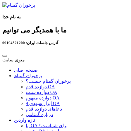
به نام خدا
ما با همدیگر می توانیم
آدرس جلسات ایران: 09194521200
منوی سایت
صفحه اصلی
پرخوران گمنام
پرخوران گمنام چیست؟
دوازده قدم OA
دوازده سنت OA
دوازده مفهوم OA
9 ابزار بهبودی OA
دعاهای دوازده قدم
درباره گمنامی
تازه واردین
آیا OA برای شماست؟