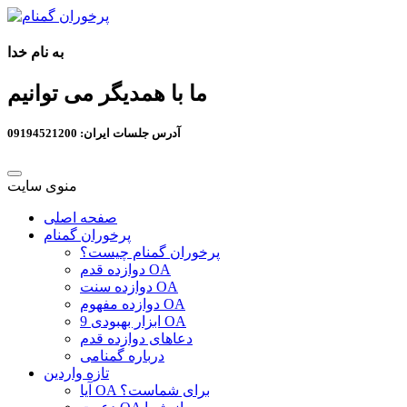
به نام خدا
ما با همدیگر می توانیم
آدرس جلسات ایران: 09194521200
منوی سایت
صفحه اصلی
پرخوران گمنام
پرخوران گمنام چیست؟
دوازده قدم OA
دوازده سنت OA
دوازده مفهوم OA
9 ابزار بهبودی OA
دعاهای دوازده قدم
درباره گمنامی
تازه واردین
آیا OA برای شماست؟