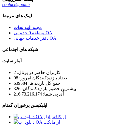
contact@oair.ir
لینک های مرتبط
مجله الهه نجات
منطقه 9 خدماتی OA
دفتر خدمات جهانی OA
شبکه های اجتماعی
آمار سایت
کاربران حاضر در پرتال: 2
تعداد بازدیدکنندگان امروز: 98
جمع کل بازدید ها: 639584
بیشترین حضور بازدیدکنندگان: 326
آی پی شما: 216.73.216.174
اپلیکیشن پرخوران گمنام