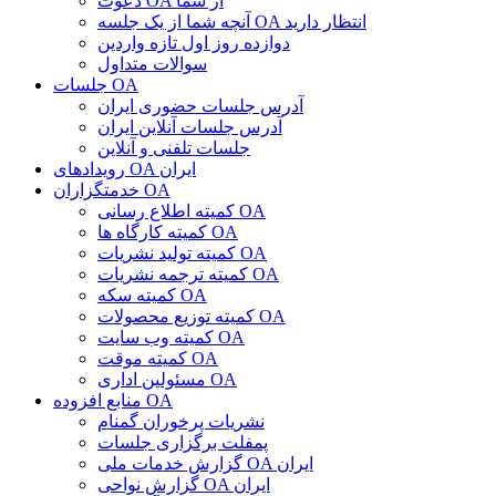
دعوت OA از شما
آنچه شما از یک جلسه OA انتظار دارید
دوازده روز اول تازه واردین
سوالات متداول
جلسات OA
آدرس جلسات حضوری ایران
آدرس جلسات آنلاین ایران
جلسات تلفنی و آنلاین
رویدادهای OA ایران
خدمتگزاران OA
کمیته اطلاع رسانی OA
کمیته کارگاه ها OA
کمیته تولید نشریات OA
کمیته ترجمه نشریات OA
کمیته سکه OA
کمیته توزیع محصولات OA
کمیته وب سایت OA
کمیته موقت OA
مسئولین اداری OA
منابع افزوده OA
نشریات پرخوران گمنام
پمفلت برگزاری جلسات
گزارش خدمات ملی OA ایران
گزارش نواحی OA ایران