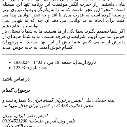
هایی داشتیم. راز حیرت انگیز موفقیت این برنامه تنها این مسئله
است: "عجز" این عجز ماست که ما را به یکدیگر و به یک نیروی برتر
وابسته کرده است نه قدرت مان. با اقدام به عجز، توانایی پیدا می
کنیم برای انجام به ما توانایی می دهد آن چه که به تنهایی نمی
توانستیم انجام دهیم.
اگر شما تصمیم بگیرید شما یکی از ما هستید، ما به شما با دستان باز
خوش آمد می گوییم. شرایطتان هرچه هست، ما به شما هدیه ای از
پذیرش ارائه می کنیم. شما بیش از این تنها نیستید. به پرخوران
گمنام خوش آمدید. به خانه خوش آمدید.
تاریخ ارسال: جمعه, 19 مرداد 1403 - 19:08:24
تعداد بازدید: 12393
در تماس باشید
پرخوران گمنام
بدنه خدماتی ملی انجمن پرخوران گمنام ایران، با شماره ثبت و
مجوز فعالیت 31438 در کشور ایران فعال می‌باشد.
آدرس دفتر: ایران، تهران
تلفن ویژه آدرس جلسات:
09194521200
پست الکترونیکی