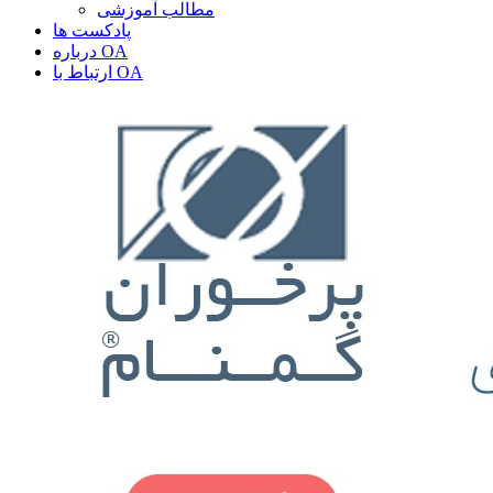
مطالب آموزشی
پادکست ها
درباره OA
ارتباط با OA