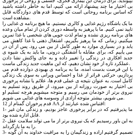
بپیوندید. برای درمان این بیماری فکری، جسمی و روحی از پرخوری
بی اختیار ما چند پیشنهاد ارائه می کنیم، اما به خاطر داشته باشید
که اساس برنامه روحانی است که توسط قدم های دوازدگانه قابل
مشاهده است.
ما یک باشگاه رژیم غذایی و کالری نیستیم. ما هیچ برنامه ی غذایی را
تایید نمی کنیم. ما با پرهیز به واسطه دوری کردن از تمام میان وعده
های برنامه ریزی نشده و تمام لذت جویی های شخصی با غذا تمرین
میکنیم. زمانی که ما پرهیز بگیریم، اشتغال ذهنی با غذا کاهش می
یابد و در بسیاری موارد به طور کامل از بین می رود. پس از آن در
می یابیم که، برای مقابله با آشفتگی درونی، ما باید به یک شیوه ی
جدید افکاری در زندگی را تغییر داده و به جای واکنش نشا دادن
عملکرد تازه از خود نشان دهیم، که این ماهیت جدید زندگی ماست.
با این فرصت بدست آمده، ما به برنامه ی بهبودی دوازده قدم می
پردازیم، حرکتی فراتر از غذا و احساس ویرانی به سوی یک زندگی
کامل است. به عنوان نتیجه ی عملی قدم ها، علائم یا نشانه پرخوری
بی اختیار به صورت روزانه از بین میرود، از طریق روند تسلیم به
نیروی برتر از خودمان می رسیم و متوجه میشویم هرچه تسلیم او
می شویم، بیشتر متوجه آزادی از وسوسه های غذایی می شویم.
12 قدم پرخوران گمنام از AA اقتباس شده عبارتند از:
1- ما پذیرفتیم که در برابر پرخوری عاجز بودیم، و زندگی مان غیر
قابل اداره شده بود.
2- به این باور رسیدیم که یک نیروی برتر از ما می تواند سلامت عقل
را به ما بازگرداند.
3- تصمیم گرفتیم اراده و زندگیمان را به مراقبت خداوند به آن گونه