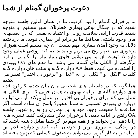
دعوت پرخوران گمنام از شما
ما پرخوران گمنام را پیدا کردیم. ما در همان اولین جلسه متوجه
شدیم که در چنگال نوعی بیماری خطرناک اسیر هستیم، و متوجه
شدیم قدرت اراده، سلامت روانی و اعتماد به نفسی که در بعضیهای
مان وجود داشته، محافظ ما در برابر این بیماری نبوده. ما دریافتیم
دلایل به وجود آمدن بیماری مهم نیست. آن چه مسلم است هنوز از
پرخوری بی اختیار رنج می بریم و باید بدانیم که: روشی عَملی وجود
دارد که توسط آن ما می توانیم جلوی بیماریمان را بگیریم. برنامه
بهبودی OA برگرفته از الکلی های گمنام می باشد. ما قدم های
دوازده گانه و سنت های دوازده گانه AA را استفاده می کنیم، فقط
کلمات "الکل" و "الکلی" را به "غذا" و "پرخور بی اختیار" تغییر می
دهیم.
همانگونه که در داستان های شخصی مان بیان شده، کارکرد قدم
های دوازده گانه ی برنامه بهبوی به همان خوبی که برای الکلی ها
عمل می کند برای پرخوران بی اختیار نیز عمل میکند. آیا می توانیم
درباره ی بهبودی تضمینی به شما بدهیم؟ پاسخ آن ساده است، اگر
صادقانه با حقیقت وجود خود و این بیماری رو به رو شوید، جلسه
رفتن را ادامه دهید، با پرخوران دیگر مشارکت کنید، نشریه های OA
را با ذهنی باز بخوانید و از همه مهم تر اگر شما تمایل داشته باشید که
در زندگی، به نیروی برتر از خودتان تکیه کنید و دوازده قدم این
برنامه را به کار گیرید، می توانید به صفوف کسانی که بهبود یافته اند