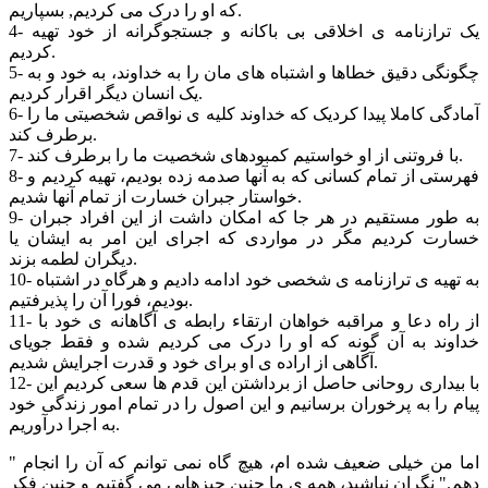
که او را درک می کردیم, بسپاریم.
4- یک ترازنامه ی اخلاقی بی باکانه و جستجوگرانه از خود تهیه
کردیم.
5- چگونگی دقیق خطاها و اشتباه های مان را به خداوند، به خود و به
یک انسان دیگر اقرار کردیم.
6- آمادگی کاملا پیدا کردیک که خداوند کلیه ی نواقص شخصیتی ما را
برطرف کند.
7- با فروتنی از او خواستیم کمبودهای شخصیت ما را برطرف کند.
8- فهرستی از تمام کسانی که به آنها صدمه زده بودیم، تهیه کردیم و
خواستار جبران خسارت از تمام آنها شدیم.
9- به طور مستقیم در هر جا که امکان داشت از این افراد جبران
خسارت کردیم مگر در مواردی که اجرای این امر به ایشان یا
دیگران لطمه بزند.
10- به تهیه ی ترازنامه ی شخصی خود ادامه دادیم و هرگاه در اشتباه
بودیم، فورا آن را پذیرفتیم.
11- از راه دعا و مراقبه خواهان ارتقاء رابطه ی آگاهانه ی خود با
خداوند به آن گونه که او را درک می کردیم شده و فقط جویای
آگاهی از اراده ی او برای خود و قدرت اجرایش شدیم.
12- با بیداری روحانی حاصل از برداشتن این قدم ها سعی کردیم این
پیام را به پرخوران برسانیم و این اصول را در تمام امور زندگی خود
به اجرا درآوریم.
" اما من خیلی ضعیف شده ام، هیچ گاه نمی توانم که آن را انجام
دهم." نگران نباشید، همه ی ما چنین چیزهایی می گفتیم و چنین فکر