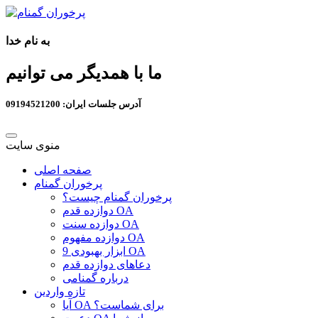
به نام خدا
ما با همدیگر می توانیم
آدرس جلسات ایران: 09194521200
منوی سایت
صفحه اصلی
پرخوران گمنام
پرخوران گمنام چیست؟
دوازده قدم OA
دوازده سنت OA
دوازده مفهوم OA
9 ابزار بهبودی OA
دعاهای دوازده قدم
درباره گمنامی
تازه واردین
آیا OA برای شماست؟