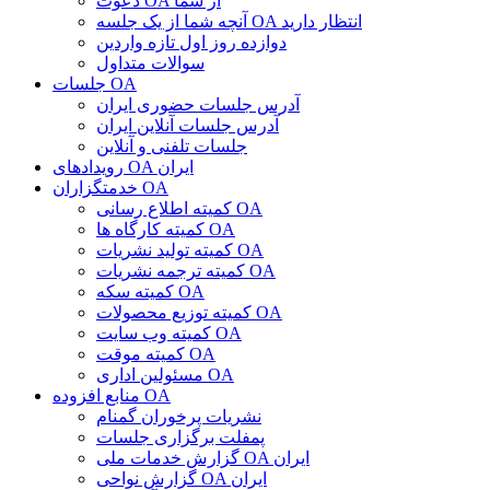
دعوت OA از شما
آنچه شما از یک جلسه OA انتظار دارید
دوازده روز اول تازه واردین
سوالات متداول
جلسات OA
آدرس جلسات حضوری ایران
آدرس جلسات آنلاین ایران
جلسات تلفنی و آنلاین
رویدادهای OA ایران
خدمتگزاران OA
کمیته اطلاع رسانی OA
کمیته کارگاه ها OA
کمیته تولید نشریات OA
کمیته ترجمه نشریات OA
کمیته سکه OA
کمیته توزیع محصولات OA
کمیته وب سایت OA
کمیته موقت OA
مسئولین اداری OA
منابع افزوده OA
نشریات پرخوران گمنام
پمفلت برگزاری جلسات
گزارش خدمات ملی OA ایران
گزارش نواحی OA ایران