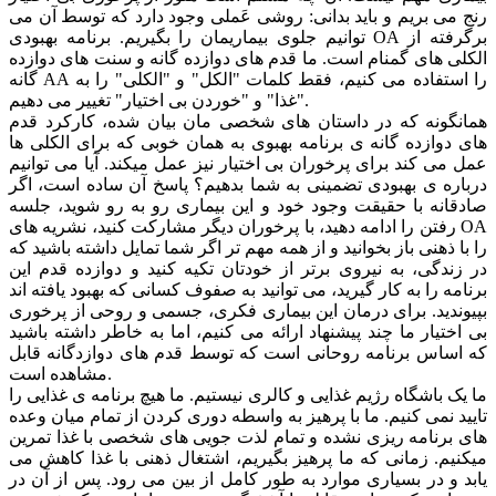
رنج می بریم و باید بدانی: روشی عَملی وجود دارد که توسط آن می
توانیم جلوی بیماریمان را بگیریم. برنامه بهبودی OA برگرفته از
الکلی های گمنام است. ما قدم های دوازده گانه و سنت های دوازده
گانه AA را استفاده می کنیم، فقط کلمات "الکل" و "الکلی" را به
"غذا" و "خوردن بی اختیار" تغییر می دهیم.
همانگونه که در داستان های شخصی مان بیان شده، کارکرد قدم
های دوازده گانه ی برنامه بهبوی به همان خوبی که برای الکلی ها
عمل می کند برای پرخوران بی اختیار نیز عمل میکند. آیا می توانیم
درباره ی بهبودی تضمینی به شما بدهیم؟ پاسخ آن ساده است، اگر
صادقانه با حقیقت وجود خود و این بیماری رو به رو شوید، جلسه
رفتن را ادامه دهید، با پرخوران دیگر مشارکت کنید، نشریه های OA
را با ذهنی باز بخوانید و از همه مهم تر اگر شما تمایل داشته باشید که
در زندگی، به نیروی برتر از خودتان تکیه کنید و دوازده قدم این
برنامه را به کار گیرید، می توانید به صفوف کسانی که بهبود یافته اند
بپیوندید. برای درمان این بیماری فکری، جسمی و روحی از پرخوری
بی اختیار ما چند پیشنهاد ارائه می کنیم، اما به خاطر داشته باشید
که اساس برنامه روحانی است که توسط قدم های دوازدگانه قابل
مشاهده است.
ما یک باشگاه رژیم غذایی و کالری نیستیم. ما هیچ برنامه ی غذایی را
تایید نمی کنیم. ما با پرهیز به واسطه دوری کردن از تمام میان وعده
های برنامه ریزی نشده و تمام لذت جویی های شخصی با غذا تمرین
میکنیم. زمانی که ما پرهیز بگیریم، اشتغال ذهنی با غذا کاهش می
یابد و در بسیاری موارد به طور کامل از بین می رود. پس از آن در