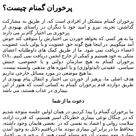
پرخوران گمنام چیست؟
پرخوران گمنام متشکل از افرادی است که، از طریق به مشارکت
گذاشتن: تجربه، نیرو و امید خود با دیگران در راستای بهبودی از
پرخوری بی اختیار گام بر می دارند.
ما به هر کسی که بخواهد خوردن بی اختیارش را متوقف کند خوش
آمد میگوییم. در اینجا هیچ گونه حق عضویت و یا پولی بابت عضویت
اعضاء دریافت نمی شود. ما از طریق کمک های داوطلبانه اعضای
OA، متکی به خود هستیم و کمکی از خارج انجمن دریافت نمی کنیم.
پرخوران گمنام به هیچ سازمان دولتی و یا خصوصی، جنبش
سیاسی، عقیدتی (ایدئولوژی) و یا آموزه های مذهبی وابسته نیست.
ما هیچ موضعی در مورد مسائل خارجی نداریم.
هدف اصلی ما، پرهیز از خوردن بی اختیار و انتقال پیام بهبودی از
طریق دوازده قدم پرخوران گمنام به کسانی است که هنوز از این
بیماری در عذاب هستند، می باشد.
دعوت ما از شما
ما پرخوران گمنام را پیدا کردیم. در همان اولین جلسه متوجه شدیم
که در چنگال نوعی بیماری خطرناک اسیر هستیم، که قدرت اراده،
سلامت روانی و اعتماد به نفسی که در بعضی هایمان وجود داشته،
محافظ ما در برابر این بیماری نبوده. ما دریافتیم دلایل به وجود آمدن
بیماری مهم نیست. آن چه مسلم است هنوز از پرخوری بی اختیار