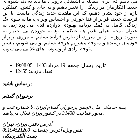
می یابیم که، برای مقابله با آشفتگی درونی، ما باید به یک شیوه ی
جدید، افکارمان در زندگی را تغییر دهیم و به جای واکنش، عملکرد
تازه از خود نشان دهیم، که این ماهیت جدید زندگی ماست. با این
فرصت جدید، فراتر از غذا خوردن و احساس ویرانی، ما به سوی یک
زندگی کامل به کمک برنامه بهبودی دوازده قدم می پردازیم. به
عنوان نتیجه عملی قدم ها، علائم یا نشانه خوردن بی اختیار به
صورت روزانه از بین میرود، از طریق فرآیند تسلیم به نیروی برتر از
خودمان رسیده و متوجه میشویم هرچه تسلیم او می شویم، بیشتر
متوجه آزادی از وسوسه های غذایی می شویم.
تاریخ ارسال: جمعه, 19 مرداد 1403 - 19:08:05
تعداد بازدید: 12455
در تماس باشید
پرخوران گمنام
بدنه خدماتی ملی انجمن پرخوران گمنام ایران، با شماره ثبت و
مجوز فعالیت 31438 در کشور ایران فعال می‌باشد.
آدرس دفتر: ایران، تهران
تلفن ویژه آدرس جلسات:
09194521200
پست الکترونیکی