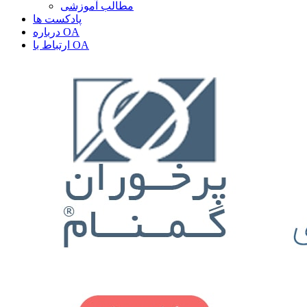
مطالب آموزشی
پادکست ها
درباره OA
ارتباط با OA