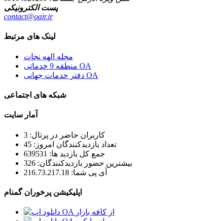
پست الکترونیکی
contact@oair.ir
لینک های مرتبط
مجله الهه نجات
منطقه 9 خدماتی OA
دفتر خدمات جهانی OA
شبکه های اجتماعی
آمار سایت
کاربران حاضر در پرتال: 3
تعداد بازدیدکنندگان امروز: 45
جمع کل بازدید ها: 639531
بیشترین حضور بازدیدکنندگان: 326
آی پی شما: 216.73.217.18
اپلیکیشن پرخوران گمنام