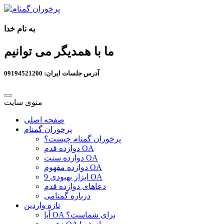
به نام خدا
ما با همدیگر می توانیم
آدرس جلسات ایران: 09194521200
منوی سایت
صفحه اصلی
پرخوران گمنام
پرخوران گمنام چیست؟
دوازده قدم OA
دوازده سنت OA
دوازده مفهوم OA
9 ابزار بهبودی OA
دعاهای دوازده قدم
درباره گمنامی
تازه واردین
آیا OA برای شماست؟