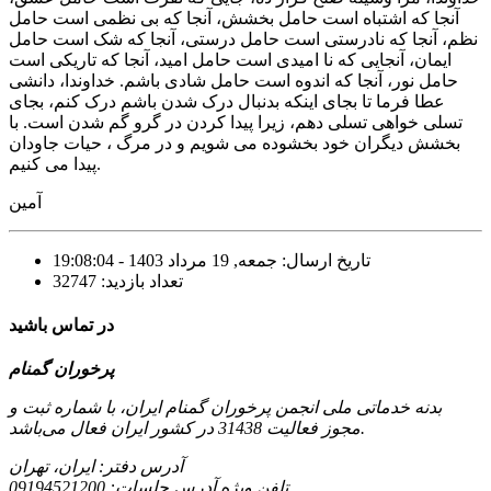
آنجا که اشتباه است حامل بخشش، آنجا که بی نظمی است حامل
نظم، آنجا که نادرستی است حامل درستی، آنجا که شک است حامل
ایمان، آنجایی که نا امیدی است حامل امید، آنجا که تاریکی است
حامل نور، آنجا که اندوه است حامل شادی باشم. خداوندا، دانشی
عطا فرما تا بجای اینکه بدنبال درک شدن باشم درک کنم، بجای
تسلی خواهی تسلی دهم، زیرا پیدا کردن در گرو گم شدن است. با
بخشش دیگران خود بخشوده می شویم و در مرگ ، حیات جاودان
پیدا می کنیم.
آمین
تاریخ ارسال: جمعه, 19 مرداد 1403 - 19:08:04
تعداد بازدید: 32747
در تماس باشید
پرخوران گمنام
بدنه خدماتی ملی انجمن پرخوران گمنام ایران، با شماره ثبت و
مجوز فعالیت 31438 در کشور ایران فعال می‌باشد.
آدرس دفتر: ایران، تهران
تلفن ویژه آدرس جلسات:
09194521200