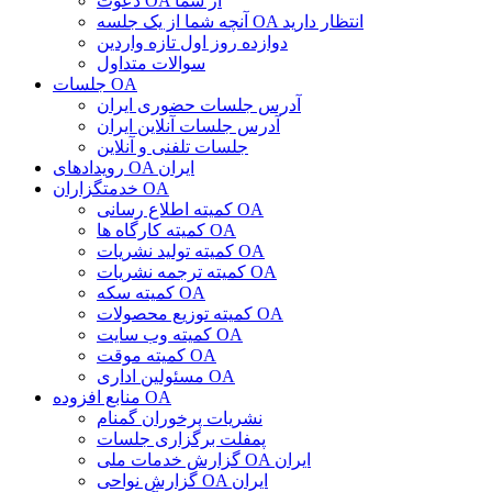
دعوت OA از شما
آنچه شما از یک جلسه OA انتظار دارید
دوازده روز اول تازه واردین
سوالات متداول
جلسات OA
آدرس جلسات حضوری ایران
آدرس جلسات آنلاین ایران
جلسات تلفنی و آنلاین
رویدادهای OA ایران
خدمتگزاران OA
کمیته اطلاع رسانی OA
کمیته کارگاه ها OA
کمیته تولید نشریات OA
کمیته ترجمه نشریات OA
کمیته سکه OA
کمیته توزیع محصولات OA
کمیته وب سایت OA
کمیته موقت OA
مسئولین اداری OA
منابع افزوده OA
نشریات پرخوران گمنام
پمفلت برگزاری جلسات
گزارش خدمات ملی OA ایران
گزارش نواحی OA ایران