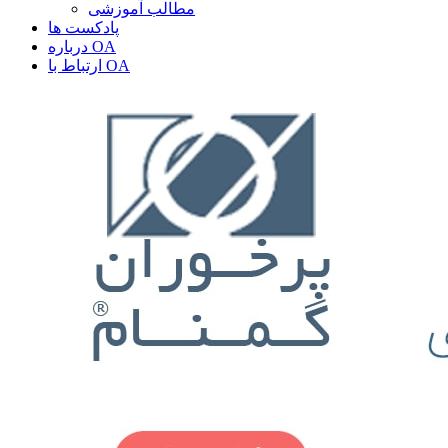
مطالب آموزشی
پادکست ها
درباره OA
ارتباط با OA