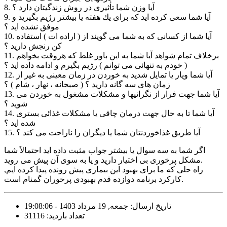
8. آیا وزن شما تأثیری در روش زندگیتان دارد ؟
9. آیا شما سعی كرده اید كه برای یك هفته یا بیشتر رژیم بگیرید و
موفق نشده اید ؟
10. آیا شما از كسانی كه به شما می گویند از ( اراده ات ) استفاده
كن رنجش دارید ؟
11. برخلاف تمام شواهد آیا شما به این باور غلط كه هروقت بخواهم
( خودم به تنهائی می توانم ) رژیم بگیرم و ادامه داده اید ؟
12. آیا شما ویار یا تمایل شدید به خوردن در زمان معینی به غیر از
زمان های سه گانه دارید ؟ ( صبحانه ، نهار ، شام ) ؟
13. آیا شما جهت فرار از نگرانیها و مشكلات مشغول به خوردن می
شوید ؟
14. آیا شما تا به حال جهت درمان چاقی یا مشكلات غذائی بستری
شده اید ؟
15. آیا طریق غذاخوردنتان شما یا دیگران را ناراحت می كند ؟
اگر شما به سه سوال یا بیشتر جواب مثبت داده اید احتمالاَ شما
مشکل پرخوری بی اختیار دارید و یا به سوی آن پیش می روید.
راه حلی که ما برای بهبود این بیماری پیش رونده پیدا کرده ایم,
کارکرد برنامه دوازده قدم بهبودی پرخوران گمنام است.
تاریخ ارسال: جمعه, 19 مرداد 1403 - 19:08:06
تعداد بازدید: 31116