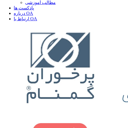
مطالب آموزشی
پادکست ها
درباره OA
ارتباط با OA