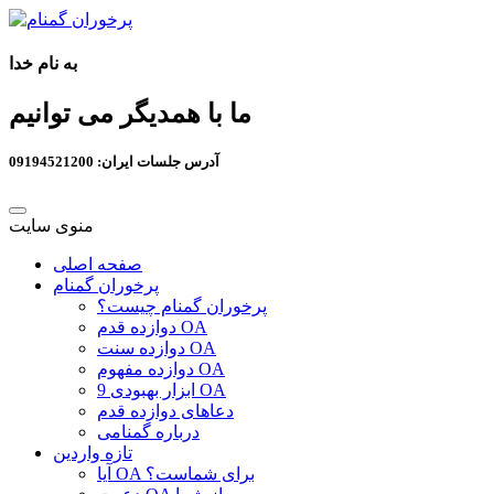
به نام خدا
ما با همدیگر می توانیم
آدرس جلسات ایران: 09194521200
منوی سایت
صفحه اصلی
پرخوران گمنام
پرخوران گمنام چیست؟
دوازده قدم OA
دوازده سنت OA
دوازده مفهوم OA
9 ابزار بهبودی OA
دعاهای دوازده قدم
درباره گمنامی
تازه واردین
آیا OA برای شماست؟