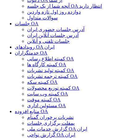
دعوت OA از شما
آنچه شما از یک جلسه OA انتظار دارید
دوازده روز اول تازه واردین
سوالات متداول
جلسات OA
آدرس جلسات حضوری ایران
آدرس جلسات آنلاین ایران
جلسات تلفنی و آنلاین
رویدادهای OA ایران
خدمتگزاران OA
کمیته اطلاع رسانی OA
کمیته کارگاه ها OA
کمیته تولید نشریات OA
کمیته ترجمه نشریات OA
کمیته سکه OA
کمیته توزیع محصولات OA
کمیته وب سایت OA
کمیته موقت OA
مسئولین اداری OA
منابع افزوده OA
نشریات پرخوران گمنام
پمفلت برگزاری جلسات
گزارش خدمات ملی OA ایران
گزارش نواحی OA ایران