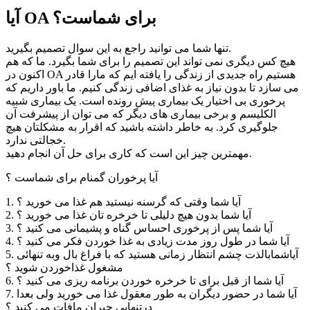
آیا OA برای شماست؟
تنها شما می توانید راجع به این سوال تصمیم بگیرید.
هیچ کس دیگری نمی تواند این تصمیم را برای شما بگیرد. ما که هم
اکنون در OA هستیم راه جدیدی از زندگی را یافته ایم که مارا قادر
می سازد تا بدون نیاز به غذای اضافی زندگی کنیم. ما باور داریم که
پرخوری بی اختیار یک بیماری پیش رونده است. یک بیماری شبیه
الکلیسم و برخی بیماری های دیگر که می توان از پیشرفت آن
جلوگیری کرد. به خاطر داشته باشید که اقرار به مشکلتان هیچ
خجالتی ندارد.
مهمترین چیز این است که کاری برای حل آن انجام دهید.
آیا پرخوران گمنام برای شماست ؟
1. آیا شما وقتی كه گرسنه نیستید هم غذا می خورید ؟
2. آیا شما بدون هیچ دلیلی تا خرخره تان غذا می خورید ؟
3. آیا شما پس از پرخوری احساس گناه و پشیمانی می كنید ؟
4. آیا شما در طول روز مدت زیادی به غذا خوردن فكر می كنید ؟
5. آیاشمابالذت چشم انتظار زمانی هستید كه با فراغ بال وبه تنهائی
مشغول غذاخوردن شوید ؟
6. آیا شما از قبل برای تا خرخره خوردن برنامه ریزی می كنید ؟
7. آیا شما در حضور دیگران به طور معقول غذا می خورید ولی بعدا
درتنهایی جبران مافات می كنید ؟