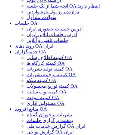
دعوت OA از شما
آنچه شما از یک جلسه OA انتظار دارید
دوازده روز اول تازه واردین
سوالات متداول
جلسات OA
آدرس جلسات حضوری ایران
آدرس جلسات آنلاین ایران
جلسات تلفنی و آنلاین
رویدادهای OA ایران
خدمتگزاران OA
کمیته اطلاع رسانی OA
کمیته کارگاه ها OA
کمیته تولید نشریات OA
کمیته ترجمه نشریات OA
کمیته سکه OA
کمیته توزیع محصولات OA
کمیته وب سایت OA
کمیته موقت OA
مسئولین اداری OA
منابع افزوده OA
نشریات پرخوران گمنام
پمفلت برگزاری جلسات
گزارش خدمات ملی OA ایران
گزارش نواحی OA ایران