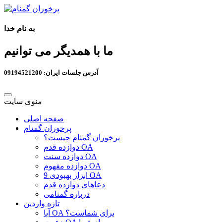
به نام خدا
ما با همدیگر می توانیم
آدرس جلسات ایران: 09194521200
منوی سایت
صفحه اصلی
پرخوران گمنام
پرخوران گمنام چیست؟
دوازده قدم OA
دوازده سنت OA
دوازده مفهوم OA
9 ابزار بهبودی OA
دعاهای دوازده قدم
درباره گمنامی
تازه واردین
آیا OA برای شماست؟