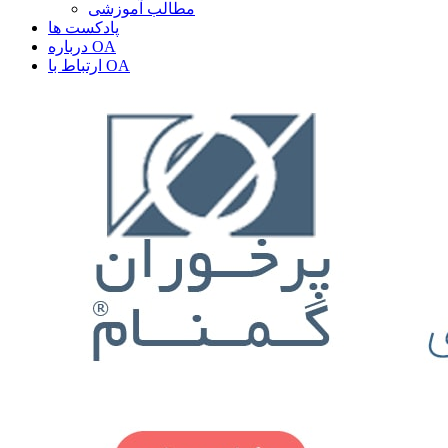
مطالب آموزشی
پادکست ها
درباره OA
ارتباط با OA