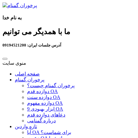
به نام خدا
ما با همدیگر می توانیم
آدرس جلسات ایران: 09194521200
منوی سایت
صفحه اصلی
پرخوران گمنام
پرخوران گمنام چیست؟
دوازده قدم OA
دوازده سنت OA
دوازده مفهوم OA
9 ابزار بهبودی OA
دعاهای دوازده قدم
درباره گمنامی
تازه واردین
آیا OA برای شماست؟