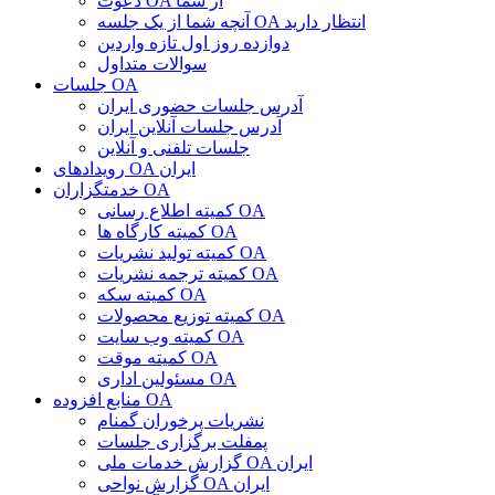
دعوت OA از شما
آنچه شما از یک جلسه OA انتظار دارید
دوازده روز اول تازه واردین
سوالات متداول
جلسات OA
آدرس جلسات حضوری ایران
آدرس جلسات آنلاین ایران
جلسات تلفنی و آنلاین
رویدادهای OA ایران
خدمتگزاران OA
کمیته اطلاع رسانی OA
کمیته کارگاه ها OA
کمیته تولید نشریات OA
کمیته ترجمه نشریات OA
کمیته سکه OA
کمیته توزیع محصولات OA
کمیته وب سایت OA
کمیته موقت OA
مسئولین اداری OA
منابع افزوده OA
نشریات پرخوران گمنام
پمفلت برگزاری جلسات
گزارش خدمات ملی OA ایران
گزارش نواحی OA ایران