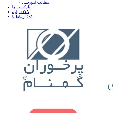
مطالب آموزشی
پادکست ها
درباره OA
ارتباط با OA