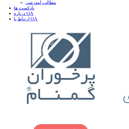
مطالب آموزشی
پادکست ها
درباره OA
ارتباط با OA