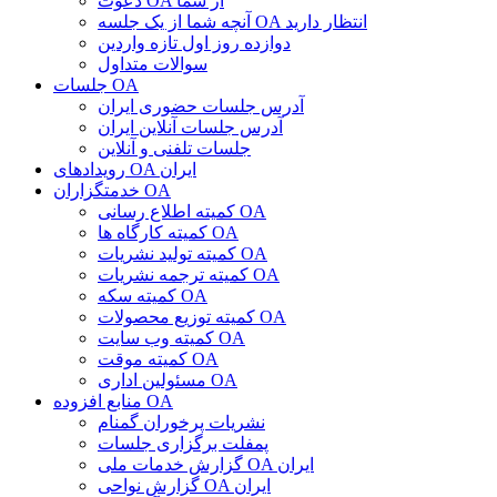
دعوت OA از شما
آنچه شما از یک جلسه OA انتظار دارید
دوازده روز اول تازه واردین
سوالات متداول
جلسات OA
آدرس جلسات حضوری ایران
آدرس جلسات آنلاین ایران
جلسات تلفنی و آنلاین
رویدادهای OA ایران
خدمتگزاران OA
کمیته اطلاع رسانی OA
کمیته کارگاه ها OA
کمیته تولید نشریات OA
کمیته ترجمه نشریات OA
کمیته سکه OA
کمیته توزیع محصولات OA
کمیته وب سایت OA
کمیته موقت OA
مسئولین اداری OA
منابع افزوده OA
نشریات پرخوران گمنام
پمفلت برگزاری جلسات
گزارش خدمات ملی OA ایران
گزارش نواحی OA ایران