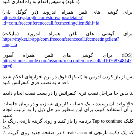
(دانلود) و سپس اقدام به راه اندازی کنید.
برای گوشی های تلفن همراه اندروید (در گوگل پلی):
https://play.google.com/store/apps/details?
id=com.freeconferencecall.fccmeetingclient&hl=fa
برای گوشی های تلفن همراه اندروید (مایکت):
https://myket.ir/app/com.freeconferencecall.fccmeetingclient?
lang=fa
برای گوشی های تلفن همراه آیفون (iOS):
https://itunes.apple.com/us/app/free-conference-call/id1076834814?
mt=8
پس از باز کردن آدرس ها (لینکها) فوق در نرم افزارهای اعلام شده
اقدام به نصب فری کنفرانس کنید.
تا بدین جا مراحل نصب فری کنفرانس را در پست نصب انجام دادیم.
حالا وقت آن رسیده تا یک حساب کاربری بسازیم و در زمان جلسات
از آن استفاده کنیم، برای این منظور مراحل ذیل را به ترتیب انجام
دهید:
1- برنامه را باز کنید و روی گزینه نارنجی رنگ Tap to continue کلیک
کنید.
2- در صفحه جدید روی گزینه Create account که یک دکمه نارنجی