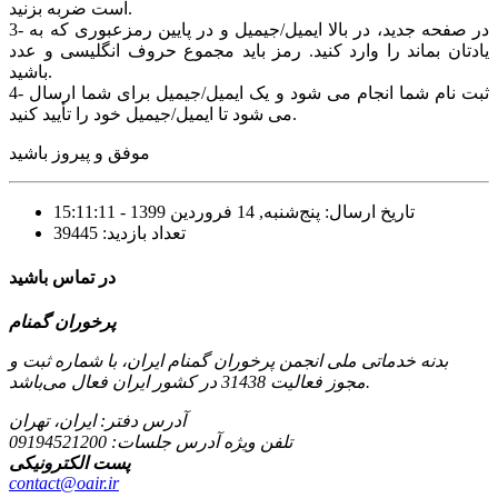
است ضربه بزنید.
3- در صفحه جدید، در بالا ایمیل/جیمیل و در پایین رمزعبوری که به
یادتان بماند را وارد کنید. رمز باید مجموع حروف انگلیسی و عدد
باشید.
4- ثبت نام شما انجام می شود و یک ایمیل/جیمیل برای شما ارسال
می شود تا ایمیل/جیمیل خود را تأیید کنید.
موفق و پیروز باشید
تاریخ ارسال: پنج‌شنبه, 14 فروردین 1399 - 15:11:11
تعداد بازدید: 39445
در تماس باشید
پرخوران گمنام
بدنه خدماتی ملی انجمن پرخوران گمنام ایران، با شماره ثبت و
مجوز فعالیت 31438 در کشور ایران فعال می‌باشد.
آدرس دفتر: ایران، تهران
تلفن ویژه آدرس جلسات:
09194521200
پست الکترونیکی
contact@oair.ir