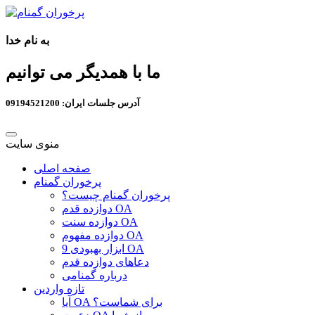
به نام خدا
ما با همدیگر می توانیم
آدرس جلسات ایران: 09194521200
منوی سایت
صفحه اصلی
پرخوران گمنام
پرخوران گمنام چیست؟
دوازده قدم OA
دوازده سنت OA
دوازده مفهوم OA
9 ابزار بهبودی OA
دعاهای دوازده قدم
درباره گمنامی
تازه واردین
آیا OA برای شماست؟