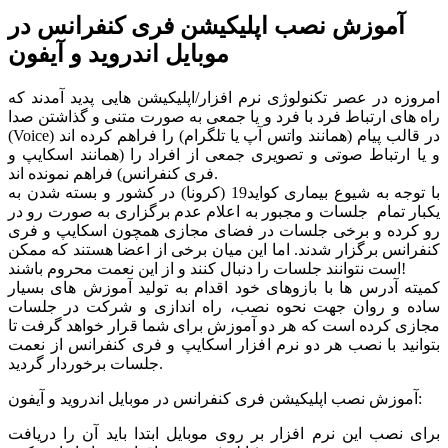
آموزش نصب اپلیکیشن فری کنفرانس در
موبایل اندروید و آیفون
امروزه در عصر تکنولوژی نرم افزار/اپلیکیشن هایی پدید آمدند که
راه های ارتباط فرد با فرد و یا جمعی به صورت متنی و گذاشتن صدا
(Voice) در قالب پیام (همانند واتس آپ یا تلگرام) را فراهم کرده اند
و یا ارتباط صوتی و تصویری جمعی از افراد را (همانند اسکایپ و
فری کنفرانس) فراهم نمونده اند.
با توجه به شیوع بیماری کواید19 (کرونا) در کشور و بسته شدن به
یکبار تمام جلسات و مجبور به اعلام عدم برگزاری به صورت رو در
رو کرده و برخی جلسات در فضای مجازی همچون اسکایپ و فری
کنفرانس برگزار شدند. اما این میان برخی از اعضا هستند که ممکن
است نتوانند جلسات را دنبال کنند و از این نعمت محروم باشند!
کمیته آدرس ها با بازوهای خود اقدام به تولید آموزش های بسیار
ساده و روان جهت نحوه نصب، راه اندازی و شرکت در جلسات
مجازی کرده است که هر دو آموزش برای شما قرار خواهد گرفت تا
بتوانید با نصب هر دو نرم افزار اسکایپ و فری کنفرانس از نعمت
جلسات برخوردار گردید.
آموزش نصب اپلیکیشن فری کنفرانس در موبایل اندروید و آیفون:
برای نصب این نرم افزار بر روی موبایل ابتدا باید آن را دریافت