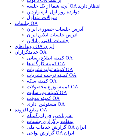
دعوت OA از شما
آنچه شما از یک جلسه OA انتظار دارید
دوازده روز اول تازه واردین
سوالات متداول
جلسات OA
آدرس جلسات حضوری ایران
آدرس جلسات آنلاین ایران
جلسات تلفنی و آنلاین
رویدادهای OA ایران
خدمتگزاران OA
کمیته اطلاع رسانی OA
کمیته کارگاه ها OA
کمیته تولید نشریات OA
کمیته ترجمه نشریات OA
کمیته سکه OA
کمیته توزیع محصولات OA
کمیته وب سایت OA
کمیته موقت OA
مسئولین اداری OA
منابع افزوده OA
نشریات پرخوران گمنام
پمفلت برگزاری جلسات
گزارش خدمات ملی OA ایران
گزارش نواحی OA ایران