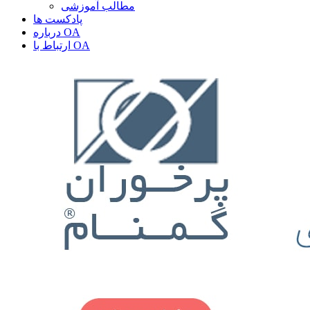
مطالب آموزشی
پادکست ها
درباره OA
ارتباط با OA