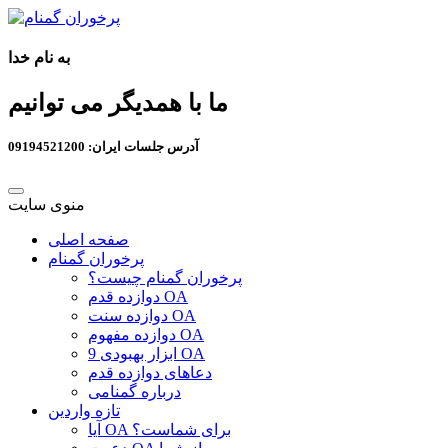
به نام خدا
ما با همدیگر می توانیم
آدرس جلسات ایران: 09194521200
منوی سایت
صفحه اصلی
پرخوران گمنام
پرخوران گمنام چیست؟
دوازده قدم OA
دوازده سنت OA
دوازده مفهوم OA
9 ابزار بهبودی OA
دعاهای دوازده قدم
درباره گمنامی
تازه واردین
آیا OA برای شماست؟