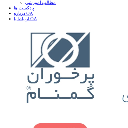
مطالب آموزشی
پادکست ها
درباره OA
ارتباط با OA