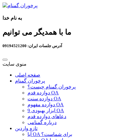
به نام خدا
ما با همدیگر می توانیم
آدرس جلسات ایران: 09194521200
منوی سایت
صفحه اصلی
پرخوران گمنام
پرخوران گمنام چیست؟
دوازده قدم OA
دوازده سنت OA
دوازده مفهوم OA
9 ابزار بهبودی OA
دعاهای دوازده قدم
درباره گمنامی
تازه واردین
آیا OA برای شماست؟