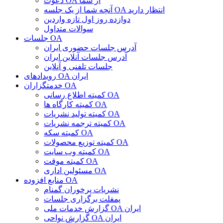
دعوت OA از شما
آنچه شما از یک جلسه OA انتظار دارید
دوازده روز اول تازه واردین
سوالات متداول
جلسات OA
آدرس جلسات حضوری ایران
آدرس جلسات آنلاین ایران
جلسات تلفنی و آنلاین
رویدادهای OA ایران
خدمتگزاران OA
کمیته اطلاع رسانی OA
کمیته کارگاه ها OA
کمیته تولید نشریات OA
کمیته ترجمه نشریات OA
کمیته سکه OA
کمیته توزیع محصولات OA
کمیته وب سایت OA
کمیته موقت OA
مسئولین اداری OA
منابع افزوده OA
نشریات پرخوران گمنام
پمفلت برگزاری جلسات
گزارش خدمات ملی OA ایران
گزارش نواحی OA ایران