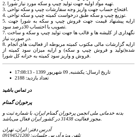
2. تهیه مواد اولیه جهت تولید چیپ و سکه مورد نیاز شورا.
3. افتحاح حساب جهت واریز وجه سفارشات چیپ و سکه نواحی.
4. توزیع چیپ و سکه طبق درخواست کمیته چیپ و سکه نواحی.
5. ارایه پیشنهاد قیمت جهت فروش چیپ و سکه به شورا جهت
تصویب با احتساب 30درصد سود.
7. نگهداری از کلیشه ها و قالب ها جهت تولید چیپ و سکه و ساخت
در صورت نیاز.
8. ارایه گزارشات مالی مکتوب کمیته مربوطه از فعالیت های انجام
شده(تولید و فروش چیپ و سکه) و ارایه میزان سود کمیته از
فروش و واریز سود کمیته به خزانه کل شورا.
تاریخ ارسال: یکشنبه, 09 شهریور 1399 - 17:08:13
تعداد بازدید: 2188
در تماس باشید
پرخوران گمنام
بدنه خدماتی ملی انجمن پرخوران گمنام ایران، با شماره ثبت و
مجوز فعالیت 31438 در کشور ایران فعال می‌باشد.
آدرس دفتر: ایران، تهران
تلفن ویژه آدرس جلسات:
09194521200