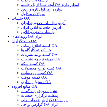
دعوت OA از شما
آنچه شما از یک جلسه OA انتظار دارید
دوازده روز اول تازه واردین
سوالات متداول
جلسات OA
آدرس جلسات حضوری ایران
آدرس جلسات آنلاین ایران
جلسات تلفنی و آنلاین
رویدادهای OA ایران
خدمتگزاران OA
کمیته اطلاع رسانی OA
کمیته کارگاه ها OA
کمیته تولید نشریات OA
کمیته ترجمه نشریات OA
کمیته سکه OA
کمیته توزیع محصولات OA
کمیته وب سایت OA
کمیته موقت OA
مسئولین اداری OA
منابع افزوده OA
نشریات پرخوران گمنام
پمفلت برگزاری جلسات
گزارش خدمات ملی OA ایران
گزارش نواحی OA ایران