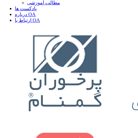
مطالب آموزشی
پادکست ها
درباره OA
ارتباط با OA