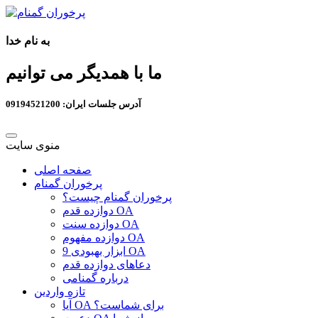
به نام خدا
ما با همدیگر می توانیم
آدرس جلسات ایران: 09194521200
منوی سایت
صفحه اصلی
پرخوران گمنام
پرخوران گمنام چیست؟
دوازده قدم OA
دوازده سنت OA
دوازده مفهوم OA
9 ابزار بهبودی OA
دعاهای دوازده قدم
درباره گمنامی
تازه واردین
آیا OA برای شماست؟