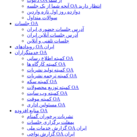
دعوت OA از شما
آنچه شما از یک جلسه OA انتظار دارید
دوازده روز اول تازه واردین
سوالات متداول
جلسات OA
آدرس جلسات حضوری ایران
آدرس جلسات آنلاین ایران
جلسات تلفنی و آنلاین
رویدادهای OA ایران
خدمتگزاران OA
کمیته اطلاع رسانی OA
کمیته کارگاه ها OA
کمیته تولید نشریات OA
کمیته ترجمه نشریات OA
کمیته سکه OA
کمیته توزیع محصولات OA
کمیته وب سایت OA
کمیته موقت OA
مسئولین اداری OA
منابع افزوده OA
نشریات پرخوران گمنام
پمفلت برگزاری جلسات
گزارش خدمات ملی OA ایران
گزارش نواحی OA ایران