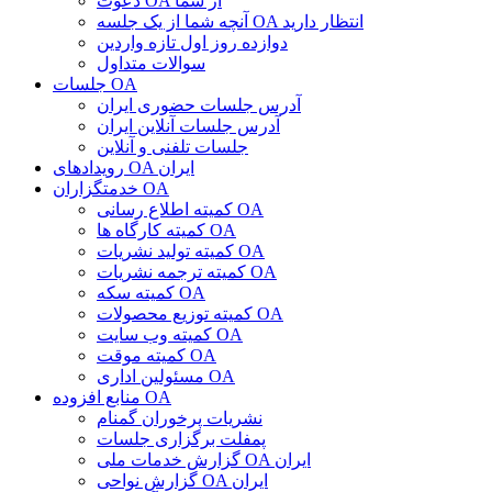
دعوت OA از شما
آنچه شما از یک جلسه OA انتظار دارید
دوازده روز اول تازه واردین
سوالات متداول
جلسات OA
آدرس جلسات حضوری ایران
آدرس جلسات آنلاین ایران
جلسات تلفنی و آنلاین
رویدادهای OA ایران
خدمتگزاران OA
کمیته اطلاع رسانی OA
کمیته کارگاه ها OA
کمیته تولید نشریات OA
کمیته ترجمه نشریات OA
کمیته سکه OA
کمیته توزیع محصولات OA
کمیته وب سایت OA
کمیته موقت OA
مسئولین اداری OA
منابع افزوده OA
نشریات پرخوران گمنام
پمفلت برگزاری جلسات
گزارش خدمات ملی OA ایران
گزارش نواحی OA ایران