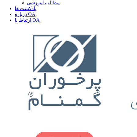
مطالب آموزشی
پادکست ها
درباره OA
ارتباط با OA