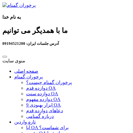
به نام خدا
ما با همدیگر می توانیم
آدرس جلسات ایران: 09194521200
منوی سایت
صفحه اصلی
پرخوران گمنام
پرخوران گمنام چیست؟
دوازده قدم OA
دوازده سنت OA
دوازده مفهوم OA
9 ابزار بهبودی OA
دعاهای دوازده قدم
درباره گمنامی
تازه واردین
آیا OA برای شماست؟