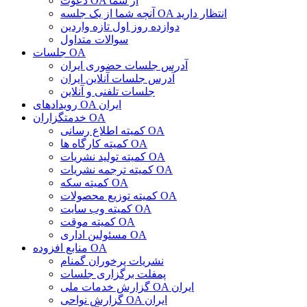
دعوت OA از شما
آنچه شما از یک جلسه OA انتظار دارید
دوازده روز اول تازه واردین
سوالات متداول
جلسات OA
آدرس جلسات حضوری ایران
آدرس جلسات آنلاین ایران
جلسات تلفنی و آنلاین
رویدادهای OA ایران
خدمتگزاران OA
کمیته اطلاع رسانی OA
کمیته کارگاه ها OA
کمیته تولید نشریات OA
کمیته ترجمه نشریات OA
کمیته سکه OA
کمیته توزیع محصولات OA
کمیته وب سایت OA
کمیته موقت OA
مسئولین اداری OA
منابع افزوده OA
نشریات پرخوران گمنام
پمفلت برگزاری جلسات
گزارش خدمات ملی OA ایران
گزارش نواحی OA ایران