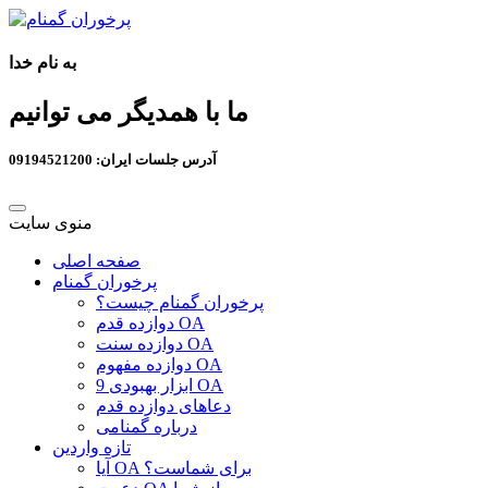
به نام خدا
ما با همدیگر می توانیم
آدرس جلسات ایران: 09194521200
منوی سایت
صفحه اصلی
پرخوران گمنام
پرخوران گمنام چیست؟
دوازده قدم OA
دوازده سنت OA
دوازده مفهوم OA
9 ابزار بهبودی OA
دعاهای دوازده قدم
درباره گمنامی
تازه واردین
آیا OA برای شماست؟