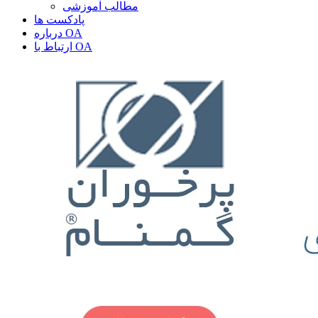
مطالب آموزشی
پادکست ها
درباره OA
ارتباط با OA