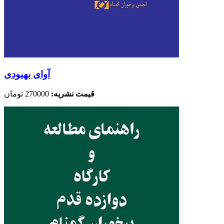
آوای بهبودی
قیمت نشریه:
270000 تومان