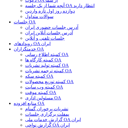
دعوت OA از شما
آنچه شما از یک جلسه OA انتظار دارید
دوازده روز اول تازه واردین
سوالات متداول
جلسات OA
آدرس جلسات حضوری ایران
آدرس جلسات آنلاین ایران
جلسات تلفنی و آنلاین
رویدادهای OA ایران
خدمتگزاران OA
کمیته اطلاع رسانی OA
کمیته کارگاه ها OA
کمیته تولید نشریات OA
کمیته ترجمه نشریات OA
کمیته سکه OA
کمیته توزیع محصولات OA
کمیته وب سایت OA
کمیته موقت OA
مسئولین اداری OA
منابع افزوده OA
نشریات پرخوران گمنام
پمفلت برگزاری جلسات
گزارش خدمات ملی OA ایران
گزارش نواحی OA ایران