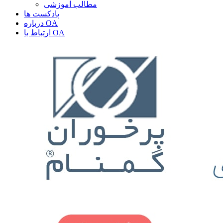
مطالب آموزشی
پادکست ها
درباره OA
ارتباط با OA