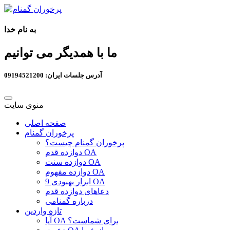
به نام خدا
ما با همدیگر می توانیم
آدرس جلسات ایران: 09194521200
منوی سایت
صفحه اصلی
پرخوران گمنام
پرخوران گمنام چیست؟
دوازده قدم OA
دوازده سنت OA
دوازده مفهوم OA
9 ابزار بهبودی OA
دعاهای دوازده قدم
درباره گمنامی
تازه واردین
آیا OA برای شماست؟