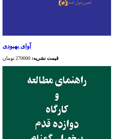
آوای بهبودی
قیمت نشریه:
270000 تومان